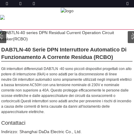
PRODOTTO
CASA
PRODOTTI
INTERRUTTORE DIFFERENZIALE
CORRENTE CON PROTEZIONE DA SOVRACORRENTE
(RCBO)
DAB7NL-32 DPN RCBO
DAB7LN-40 Serie DPN Interruttore Automatico Di
Funzionamento A Corrente Residua (RCBO)
Gli interruttori differenziali DAB7LN -40 sono piccoli dispositivi progettati con alto
potere di interruzione (6kA) e sono adatti per la disconnessione di linee
neutre.Gli interruttori automatici sono ampiamente utilizzati negli impianti elettrici
a bassa tensione AC50H con una tensione nominale di 230V e nominale
corrente non superiore a 40A. Questo protegge efficacemente le persone dalle
scosse elettriche e dalle apparecchiature dei circuiti da sovracorrenti o
cortocircuiti.Questi interruttori sono adatti anche per prevenire i rischi di incendio
a causa delle correnti di terra causate da danni all'isolamento delle
apparecchiature elettriche.
Contattaci
Indirizzo: Shanghai DaDa Electric Co., Ltd.