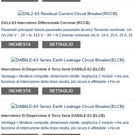
shunt cc Tipo di ritardo Tipo S Cortocircuito limite nominale corrente Inc (A): 6000
Corrente di cortocircuito residua limite nominale I c (A): 6000 Potere di
interruzione e commutazione nominale Im (A): 500 (In 50A) ...
DAL2-63 Interruttore Differenziale Corrente (RCCB)
Parametri principali Valore parametro parametro tecnico Tensione nominale: Un
(V) 240 V ~ 1P + N, 415 V ~ 3P + N Corrente nominale (A) In: 16 A, 20 A, 25 A, 32
A, A, da 40 a 50 A , 63 A Corrente di esercizio residua nominale I (A): 0.03,0.1,0.3
INCHIESTA
DETTAGLIO
Il numero di 1 p + N, 3 p + N tipo CA, tipo A in base alle condizioni di lavoro con
shunt cc Tipo di ritardo Tipo S Cortocircuito limite nominale corrente Inc (A): 6000
Corrente di cortocircuito residua limite nominale I c (A): 6000 Potere di
interruzione e commutazione nominale Im (A): 500 (In 50A) ...
Interruttore Di Dispersione A Terra Serie DAB6LE-63 (ELCB)
Vantaggi • Struttura compatta, dimensioni ridotte, larghezza 2 moduli. • Ha una
funzione di interruzione della linea neutra, più sicura e affidabile. • Ha un
terminale a doppio scopo con forte capacità di connessione. • Ha l'indicatore di
INCHIESTA
DETTAGLIO
stato del contatto, facile da identificare la condizione del contatto. • Può essere
utilizzato con una varietà di accessori e utilizzato per la protezione da
sovratensioni. Parametri fisici del dispositivo a corrente residua DAB6LE-63
Standard di conformità: IEC61009 (EN61009) e GB16917.1 Sensibilità: tipo A,
tipo AC Rel ...
Interruttore Di Dispersione A Terra Serie DAB6LE-63 (ELCB)
Vantaggi • Struttura compatta, dimensioni ridotte, larghezza 2 moduli. • Ha una
funzione di interruzione della linea neutra, più sicura e affidabile. • Ha un
terminale a doppio scopo con forte capacità di connessione. • Ha l'indicatore di